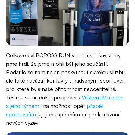
Celkově byl BCROSS RUN velice úspěšný, a my
jsme hrdí, že jsme mohli být jeho součástí.
Podařilo se nám nejen poskytnout skvělou službu,
ale také navázat kontakty s nadšenými sportovci,
pro které byla naše přítomnost neocenitelná.
Těšíme se na další spolupráci s
Vaškem Mrázem
a jeho týmem
i na možnost opět
přispět
sportovcům
k jejich úspěchům při překonávání
nových výzev!