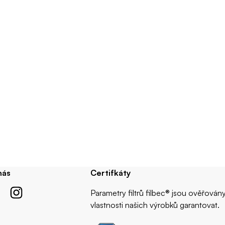
nás
Certifkáty
Parametry filtrů filbec® jsou ověřová
vlastnosti našich výrobků garantovat.