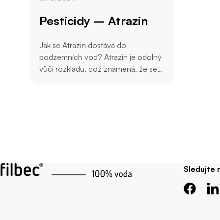
Pesticidy – Atrazin
Jak se Atrazin dostává do
podzemních vod? Atrazin je odolný
vůči rozkladu, což znamená, že se
může snadno dostat z povrchu
země do podzemních vod.
Sledujte 