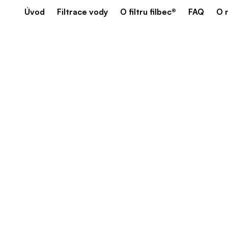
Úvod
Filtrace vody
O filtru filbec®
FAQ
O 