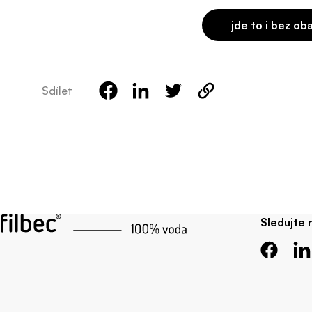
jde to i bez ob
Sdílet
Sledujte 