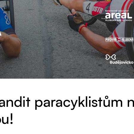
fandit paracyklistům 
u!