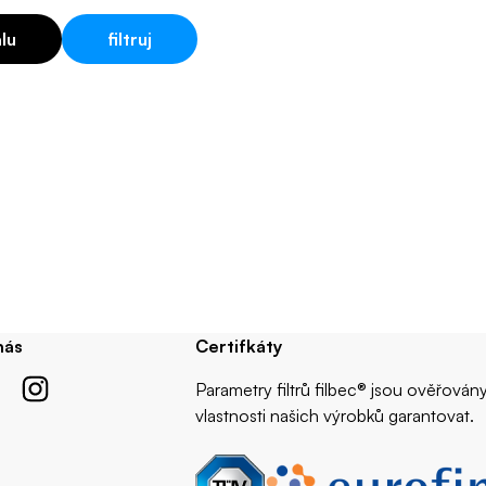
alu
filtruj
nás
Certifkáty
Parametry filtrů filbec® jsou ověřová
vlastnosti našich výrobků garantovat.