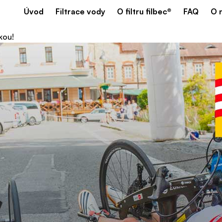
Úvod
Filtrace vody
O filtru filbec®
FAQ
O 
kou!