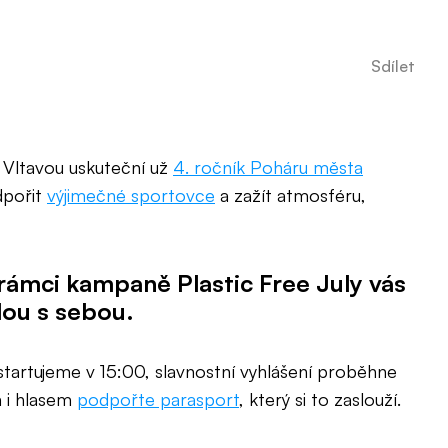
Sdílet
 Vltavou uskuteční už
4. ročník Poháru města
dpořit
výjimečné sportovce
a zažít atmosféru,
ámci kampaně Plastic Free July vás
dou s sebou.
tartujeme v 15:00, slavnostní vyhlášení proběhne
m i hlasem
podpořte parasport
, který si to zaslouží.