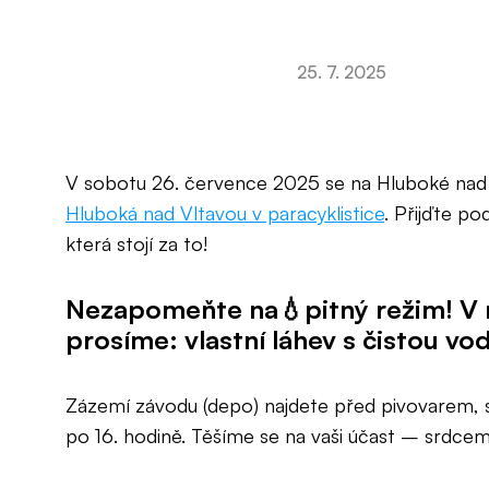
25. 7. 2025
V sobotu 26. července 2025 se na Hluboké nad
Hluboká nad Vltavou v paracyklistice
. Přijďte po
která stojí za to!
Nezapomeňte na💧pitný režim! V r
prosíme: vlastní láhev s čistou vo
Zázemí závodu (depo) najdete před pivovarem, s
po 16. hodině. Těšíme se na vaši účast – srdce