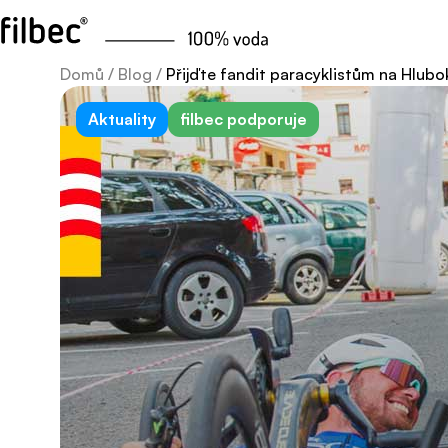
Domů
/
Blog
/
Přijďte fandit paracyklistům na Hlubo
Aktuality
filbec podporuje