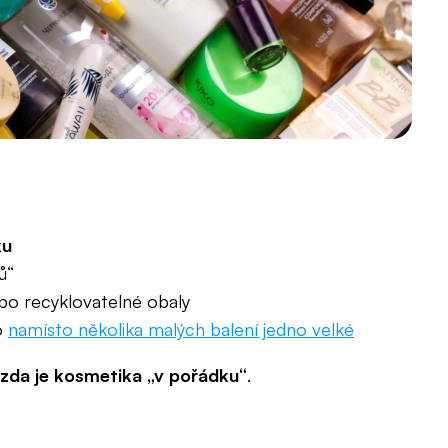
ku
ů“
ebo recyklovatelné obaly
o
namísto několika malých balení jedno velké
 zda je kosmetika „v pořádku“
.