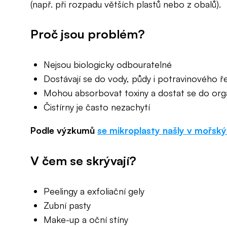
(např. při rozpadu větších plastů nebo z obalů).
Proč jsou problém?
Nejsou biologicky odbouratelné
Dostávají se do vody, půdy i potravinového ř
Mohou absorbovat toxiny a dostat se do organ
Čistírny je často nezachytí
Podle výzkumů
se mikroplasty našly v mořsk
V čem se skrývají?
Peelingy a exfoliační gely
Zubní pasty
Make-up a oční stíny