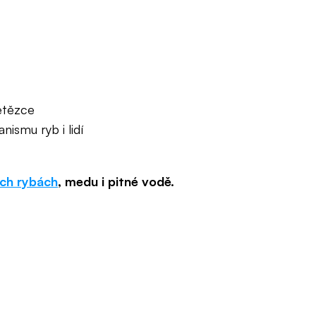
etězce
ismu ryb i lidí
ých rybách
, medu i pitné vodě.