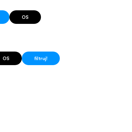
OS
OS
filtruj!