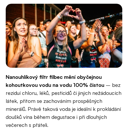
Nanouhlíkový filtr filbec mění obyčejnou
kohoutkovou vodu na vodu 100% čistou
– bez
reziduí chloru, léků, pesticidů či jiných nežádoucích
látek, přitom se zachováním prospěšných
minerálů. Právě taková voda je ideální k prokládání
doušků vína během degustace i při dlouhých
večerech s přáteli.